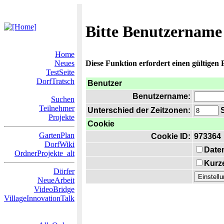
Bitte Benutzername
Home
Neues
Diese Funktion erfordert einen gültigen
TestSeite
DorfTratsch
Benutzer
Benutzername:
Suchen
Teilnehmer
Unterschied der Zeitzonen:
S
Projekte
Cookie
GartenPlan
Cookie ID:
973364
DorfWiki
Date
OrdnerProjekte_alt
Kurze
Dörfer
NeueArbeit
VideoBridge
VillageInnovationTalk