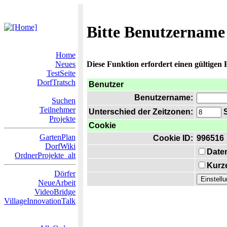
Bitte Benutzername
Home
Neues
Diese Funktion erfordert einen gültigen
TestSeite
DorfTratsch
Benutzer
Benutzername:
Suchen
Teilnehmer
Unterschied der Zeitzonen:
S
Projekte
Cookie
GartenPlan
Cookie ID:
996516
DorfWiki
Date
OrdnerProjekte_alt
Kurze
Dörfer
NeueArbeit
VideoBridge
VillageInnovationTalk