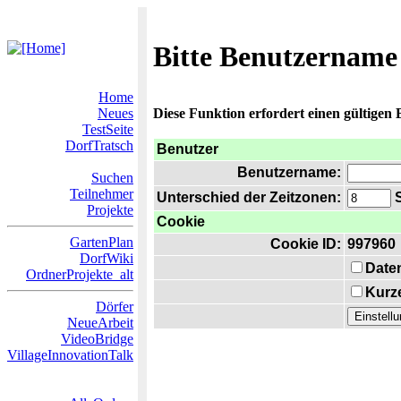
Bitte Benutzername
Home
Neues
Diese Funktion erfordert einen gültigen
TestSeite
DorfTratsch
Benutzer
Benutzername:
Suchen
Teilnehmer
Unterschied der Zeitzonen:
S
Projekte
Cookie
GartenPlan
Cookie ID:
997960
DorfWiki
Date
OrdnerProjekte_alt
Kurze
Dörfer
NeueArbeit
VideoBridge
VillageInnovationTalk