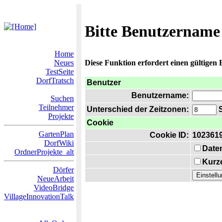
Bitte Benutzername
Home
Neues
Diese Funktion erfordert einen gültigen
TestSeite
DorfTratsch
Benutzer
Benutzername:
Suchen
Teilnehmer
Unterschied der Zeitzonen:
S
Projekte
Cookie
GartenPlan
Cookie ID:
102361
DorfWiki
Date
OrdnerProjekte_alt
Kurze
Dörfer
NeueArbeit
VideoBridge
VillageInnovationTalk