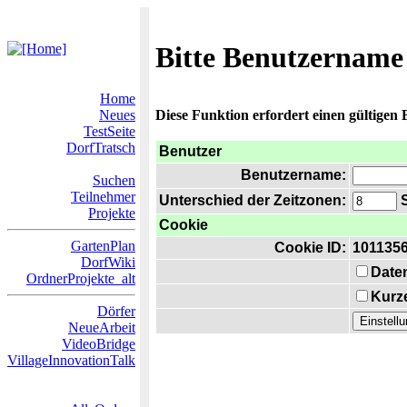
Bitte Benutzername
Home
Neues
Diese Funktion erfordert einen gültigen
TestSeite
DorfTratsch
Benutzer
Benutzername:
Suchen
Teilnehmer
Unterschied der Zeitzonen:
S
Projekte
Cookie
GartenPlan
Cookie ID:
101135
DorfWiki
Date
OrdnerProjekte_alt
Kurze
Dörfer
NeueArbeit
VideoBridge
VillageInnovationTalk