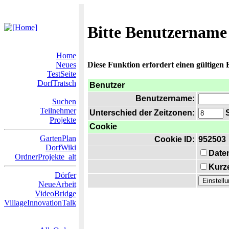
Bitte Benutzername
Home
Neues
Diese Funktion erfordert einen gültigen
TestSeite
DorfTratsch
Benutzer
Benutzername:
Suchen
Teilnehmer
Unterschied der Zeitzonen:
S
Projekte
Cookie
GartenPlan
Cookie ID:
952503
DorfWiki
Date
OrdnerProjekte_alt
Kurze
Dörfer
NeueArbeit
VideoBridge
VillageInnovationTalk