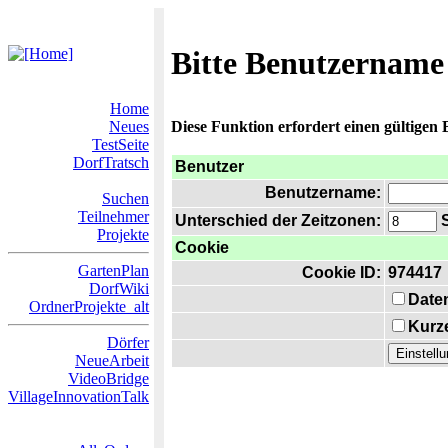
Bitte Benutzername
Home
Neues
Diese Funktion erfordert einen gültigen
TestSeite
DorfTratsch
Benutzer
Benutzername:
Suchen
Teilnehmer
Unterschied der Zeitzonen:
S
Projekte
Cookie
GartenPlan
Cookie ID:
974417
DorfWiki
Date
OrdnerProjekte_alt
Kurze
Dörfer
NeueArbeit
VideoBridge
VillageInnovationTalk