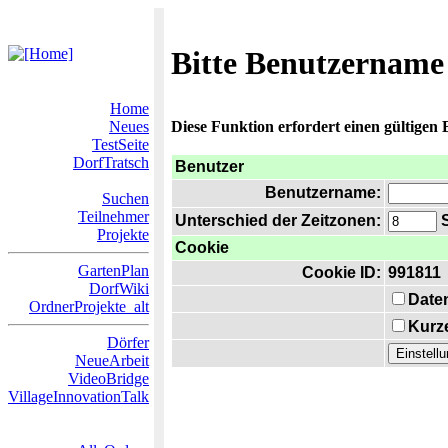
Bitte Benutzername
Home
Neues
Diese Funktion erfordert einen gültigen
TestSeite
DorfTratsch
Benutzer
Benutzername:
Suchen
Teilnehmer
Unterschied der Zeitzonen:
S
Projekte
Cookie
GartenPlan
Cookie ID:
991811
DorfWiki
Date
OrdnerProjekte_alt
Kurze
Dörfer
NeueArbeit
VideoBridge
VillageInnovationTalk