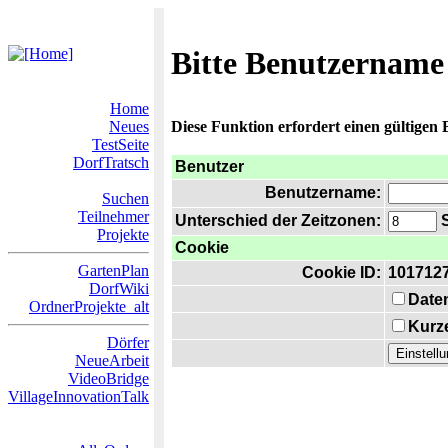
Bitte Benutzername
Home
Neues
Diese Funktion erfordert einen gültigen
TestSeite
DorfTratsch
Benutzer
Benutzername:
Suchen
Teilnehmer
Unterschied der Zeitzonen:
S
Projekte
Cookie
GartenPlan
Cookie ID:
101712
DorfWiki
Date
OrdnerProjekte_alt
Kurze
Dörfer
NeueArbeit
VideoBridge
VillageInnovationTalk