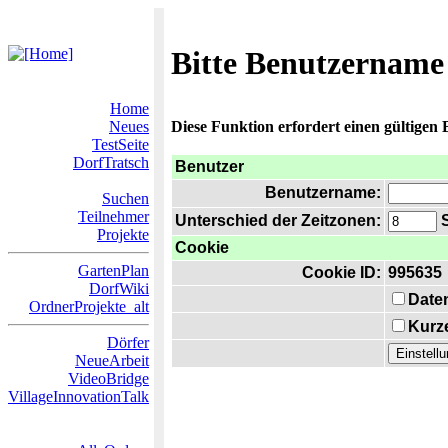
Bitte Benutzername
Home
Neues
Diese Funktion erfordert einen gültigen
TestSeite
DorfTratsch
Benutzer
Benutzername:
Suchen
Teilnehmer
Unterschied der Zeitzonen:
S
Projekte
Cookie
GartenPlan
Cookie ID:
995635
DorfWiki
Date
OrdnerProjekte_alt
Kurze
Dörfer
NeueArbeit
VideoBridge
VillageInnovationTalk