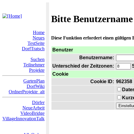
Bitte Benutzername
Home
Neues
Diese Funktion erfordert einen gültigen
TestSeite
DorfTratsch
Benutzer
Benutzername:
Suchen
Teilnehmer
Unterschied der Zeitzonen:
S
Projekte
Cookie
GartenPlan
Cookie ID:
962358
DorfWiki
Date
OrdnerProjekte_alt
Kurze
Dörfer
NeueArbeit
VideoBridge
VillageInnovationTalk