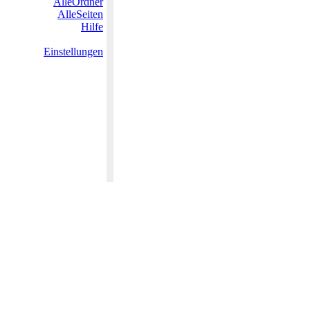
AlleOrdner
AlleSeiten
Hilfe
Einstellungen