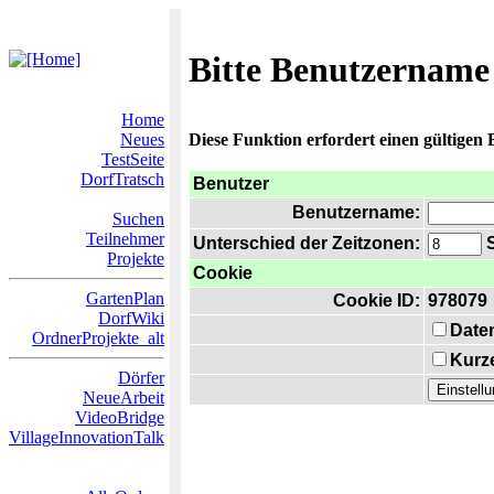
Bitte Benutzername
Home
Neues
Diese Funktion erfordert einen gültigen
TestSeite
DorfTratsch
Benutzer
Benutzername:
Suchen
Teilnehmer
Unterschied der Zeitzonen:
S
Projekte
Cookie
GartenPlan
Cookie ID:
978079
DorfWiki
Date
OrdnerProjekte_alt
Kurze
Dörfer
NeueArbeit
VideoBridge
VillageInnovationTalk