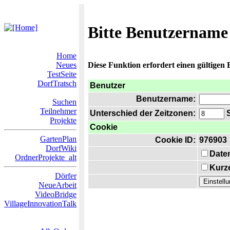
Bitte Benutzername
Home
Neues
Diese Funktion erfordert einen gültigen
TestSeite
DorfTratsch
Benutzer
Benutzername:
Suchen
Teilnehmer
Unterschied der Zeitzonen:
S
Projekte
Cookie
GartenPlan
Cookie ID:
976903
DorfWiki
Date
OrdnerProjekte_alt
Kurze
Dörfer
NeueArbeit
VideoBridge
VillageInnovationTalk