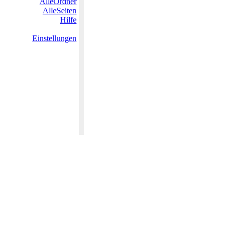
AlleOrdner
AlleSeiten
Hilfe
Einstellungen