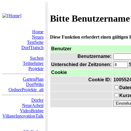
Bitte Benutzername
Home
Neues
Diese Funktion erfordert einen gültigen
TestSeite
DorfTratsch
Benutzer
Benutzername:
Suchen
Teilnehmer
Unterschied der Zeitzonen:
S
Projekte
Cookie
GartenPlan
Cookie ID:
100552
DorfWiki
Date
OrdnerProjekte_alt
Kurze
Dörfer
NeueArbeit
VideoBridge
VillageInnovationTalk