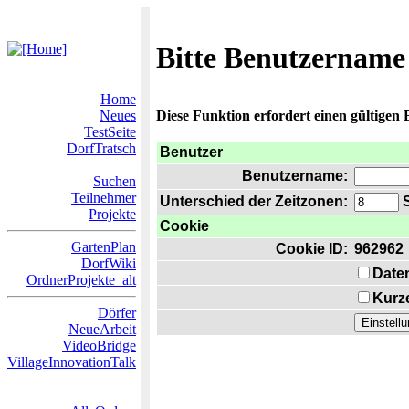
Bitte Benutzername
Home
Neues
Diese Funktion erfordert einen gültigen
TestSeite
DorfTratsch
Benutzer
Benutzername:
Suchen
Teilnehmer
Unterschied der Zeitzonen:
S
Projekte
Cookie
GartenPlan
Cookie ID:
962962
DorfWiki
Date
OrdnerProjekte_alt
Kurze
Dörfer
NeueArbeit
VideoBridge
VillageInnovationTalk