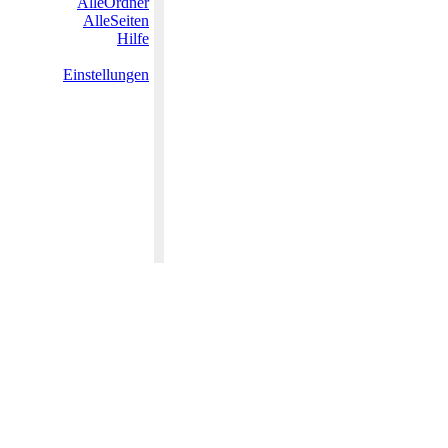
AlleOrdner
AlleSeiten
Hilfe
Einstellungen