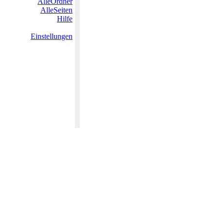
AlleOrdner
AlleSeiten
Hilfe
Einstellungen