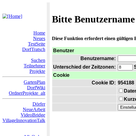
Bitte Benutzername
Home
Neues
Diese Funktion erfordert einen gültigen
TestSeite
DorfTratsch
Benutzer
Benutzername:
Suchen
Teilnehmer
Unterschied der Zeitzonen:
S
Projekte
Cookie
GartenPlan
Cookie ID:
954188
DorfWiki
Date
OrdnerProjekte_alt
Kurze
Dörfer
NeueArbeit
VideoBridge
VillageInnovationTalk