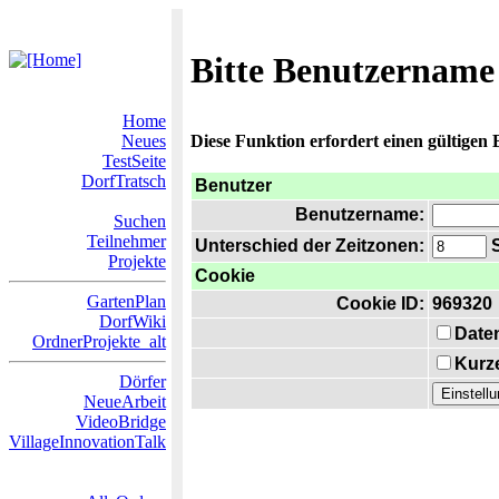
Bitte Benutzername
Home
Neues
Diese Funktion erfordert einen gültigen
TestSeite
DorfTratsch
Benutzer
Benutzername:
Suchen
Teilnehmer
Unterschied der Zeitzonen:
S
Projekte
Cookie
GartenPlan
Cookie ID:
969320
DorfWiki
Date
OrdnerProjekte_alt
Kurze
Dörfer
NeueArbeit
VideoBridge
VillageInnovationTalk