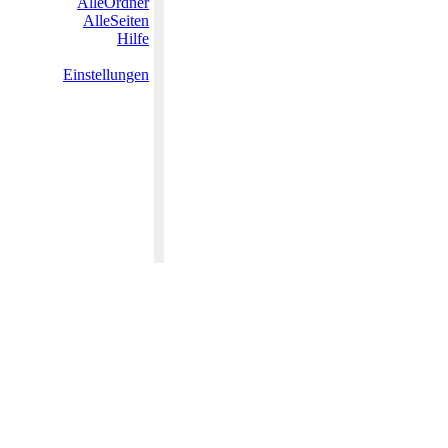
AlleOrdner
AlleSeiten
Hilfe
Einstellungen