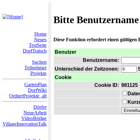
Bitte Benutzername
Home
Neues
Diese Funktion erfordert einen gültigen
TestSeite
DorfTratsch
Benutzer
Benutzername:
Suchen
Teilnehmer
Unterschied der Zeitzonen:
S
Projekte
Cookie
GartenPlan
Cookie ID:
981125
DorfWiki
Date
OrdnerProjekte_alt
Kurze
Dörfer
NeueArbeit
VideoBridge
VillageInnovationTalk