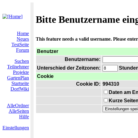
Bitte Benutzername ein
Home
Neues
This feature needs a valid username. Please ente
TestSeite
Forum
Benutzer
Benutzername:
Suchen
Teilnehmer
Unterschied der Zeitzonen:
Stunden 
Projekte
Cookie
GartenPlan
Startseite
Cookie ID:
994310
DorfWiki
Daten am En
Kurze Seiten
AlleOrdner
AlleSeiten
Hilfe
Einstellungen