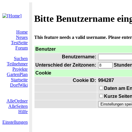
Bitte Benutzername ein
Home
Neues
This feature needs a valid username. Please ente
TestSeite
Forum
Benutzer
Benutzername:
Suchen
Teilnehmer
Unterschied der Zeitzonen:
Stunden 
Projekte
Cookie
GartenPlan
Startseite
Cookie ID:
994287
DorfWiki
Daten am En
Kurze Seiten
AlleOrdner
AlleSeiten
Hilfe
Einstellungen