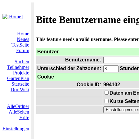
Bitte Benutzername ein
Home
Neues
This feature needs a valid username. Please ente
TestSeite
Forum
Benutzer
Benutzername:
Suchen
Teilnehmer
Unterschied der Zeitzonen:
Stunden 
Projekte
Cookie
GartenPlan
Startseite
Cookie ID:
994102
DorfWiki
Daten am En
Kurze Seiten
AlleOrdner
AlleSeiten
Hilfe
Einstellungen