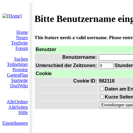
Bitte Benutzername ein
Home
Neues
This feature needs a valid username. Please ente
TestSeite
Forum
Benutzer
Benutzername:
Suchen
Teilnehmer
Unterschied der Zeitzonen:
Stunden 
Projekte
Cookie
GartenPlan
Startseite
Cookie ID:
982118
DorfWiki
Daten am En
Kurze Seiten
AlleOrdner
AlleSeiten
Hilfe
Einstellungen