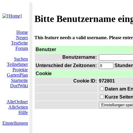
Bitte Benutzername ein
Home
Neues
This feature needs a valid username. Please ente
TestSeite
Forum
Benutzer
Benutzername:
Suchen
Teilnehmer
Unterschied der Zeitzonen:
Stunden 
Projekte
Cookie
GartenPlan
Startseite
Cookie ID:
972801
DorfWiki
Daten am En
Kurze Seiten
AlleOrdner
AlleSeiten
Hilfe
Einstellungen