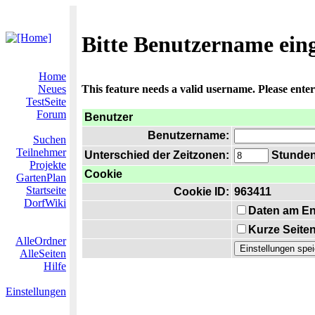
Bitte Benutzername ein
Home
Neues
This feature needs a valid username. Please ente
TestSeite
Forum
Benutzer
Benutzername:
Suchen
Teilnehmer
Unterschied der Zeitzonen:
Stunden 
Projekte
Cookie
GartenPlan
Startseite
Cookie ID:
963411
DorfWiki
Daten am En
Kurze Seiten
AlleOrdner
AlleSeiten
Hilfe
Einstellungen