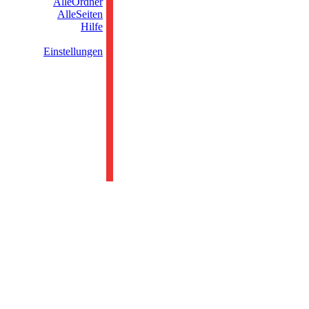
AlleOrdner
AlleSeiten
Hilfe
Einstellungen