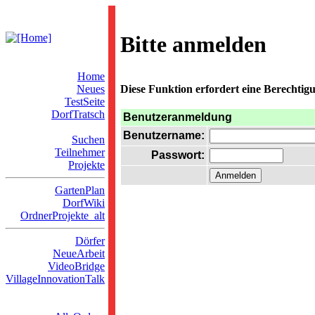
Bitte anmelden
Home
Neues
Diese Funktion erfordert eine Berechtigu
TestSeite
DorfTratsch
Benutzeranmeldung
Benutzername:
Suchen
Teilnehmer
Passwort:
Projekte
GartenPlan
DorfWiki
OrdnerProjekte_alt
Dörfer
NeueArbeit
VideoBridge
VillageInnovationTalk