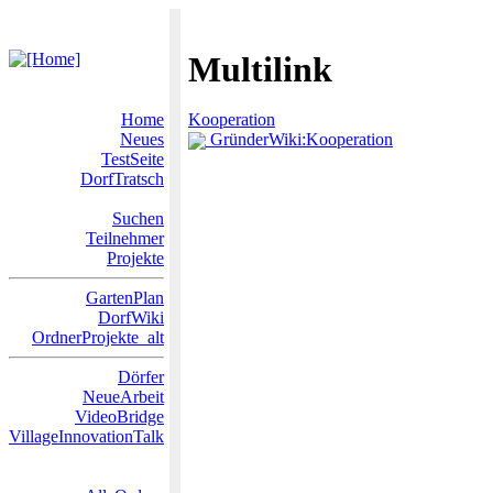
Multilink
Home
Kooperation
Neues
GründerWiki:Kooperation
TestSeite
DorfTratsch
Suchen
Teilnehmer
Projekte
GartenPlan
DorfWiki
OrdnerProjekte_alt
Dörfer
NeueArbeit
VideoBridge
VillageInnovationTalk