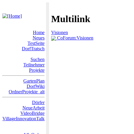
Multilink
Home
Visionen
Neues
CoForum:Visionen
TestSeite
DorfTratsch
Suchen
Teilnehmer
Projekte
GartenPlan
DorfWiki
OrdnerProjekte_alt
Dörfer
NeueArbeit
VideoBridge
VillageInnovationTalk