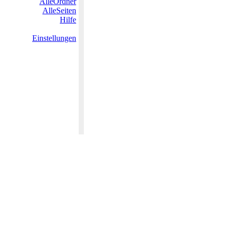
AlleOrdner
AlleSeiten
Hilfe
Einstellungen