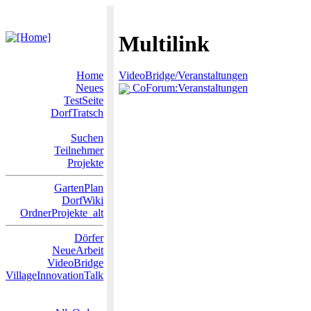
Multilink
Home
VideoBridge/Veranstaltungen
Neues
CoForum:Veranstaltungen
TestSeite
DorfTratsch
Suchen
Teilnehmer
Projekte
GartenPlan
DorfWiki
OrdnerProjekte_alt
Dörfer
NeueArbeit
VideoBridge
VillageInnovationTalk