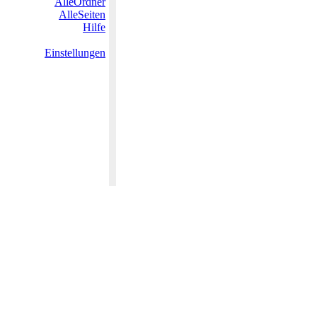
AlleOrdner
AlleSeiten
Hilfe
Einstellungen