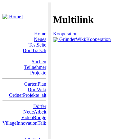
Multilink
Home
Kooperation
Neues
GründerWiki:Kooperation
TestSeite
DorfTratsch
Suchen
Teilnehmer
Projekte
GartenPlan
DorfWiki
OrdnerProjekte_alt
Dörfer
NeueArbeit
VideoBridge
VillageInnovationTalk