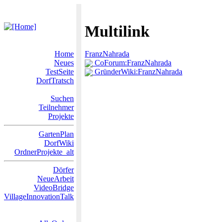
Multilink
Home
FranzNahrada
Neues
CoForum:FranzNahrada
TestSeite
GründerWiki:FranzNahrada
DorfTratsch
Suchen
Teilnehmer
Projekte
GartenPlan
DorfWiki
OrdnerProjekte_alt
Dörfer
NeueArbeit
VideoBridge
VillageInnovationTalk