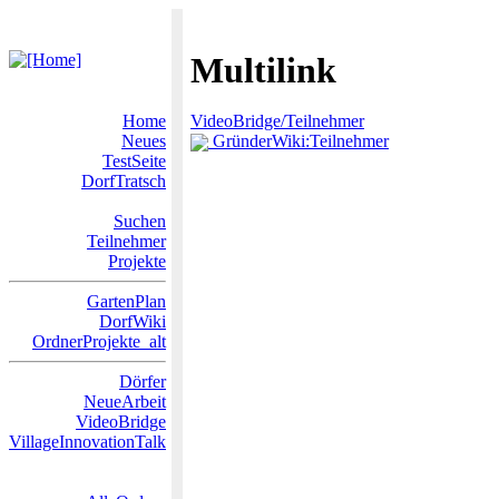
Multilink
Home
VideoBridge/Teilnehmer
Neues
GründerWiki:Teilnehmer
TestSeite
DorfTratsch
Suchen
Teilnehmer
Projekte
GartenPlan
DorfWiki
OrdnerProjekte_alt
Dörfer
NeueArbeit
VideoBridge
VillageInnovationTalk