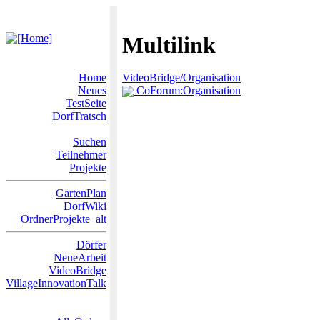
Multilink
Home
VideoBridge/Organisation
Neues
CoForum:Organisation
TestSeite
DorfTratsch
Suchen
Teilnehmer
Projekte
GartenPlan
DorfWiki
OrdnerProjekte_alt
Dörfer
NeueArbeit
VideoBridge
VillageInnovationTalk