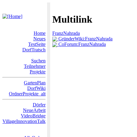
Multilink
Home
FranzNahrada
Neues
GründerWiki:FranzNahrada
TestSeite
CoForum:FranzNahrada
DorfTratsch
Suchen
Teilnehmer
Projekte
GartenPlan
DorfWiki
OrdnerProjekte_alt
Dörfer
NeueArbeit
VideoBridge
VillageInnovationTalk