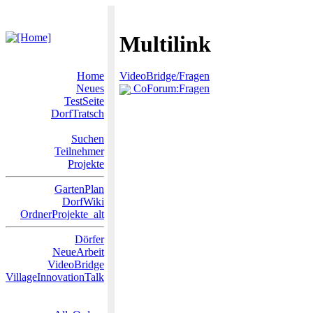
Multilink
Home
VideoBridge/Fragen
Neues
CoForum:Fragen
TestSeite
DorfTratsch
Suchen
Teilnehmer
Projekte
GartenPlan
DorfWiki
OrdnerProjekte_alt
Dörfer
NeueArbeit
VideoBridge
VillageInnovationTalk