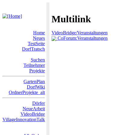
Multilink
Home
VideoBridge/Veranstaltungen
Neues
CoForum:Veranstaltungen
TestSeite
DorfTratsch
Suchen
Teilnehmer
Projekte
GartenPlan
DorfWiki
OrdnerProjekte_alt
Dörfer
NeueArbeit
VideoBridge
VillageInnovationTalk