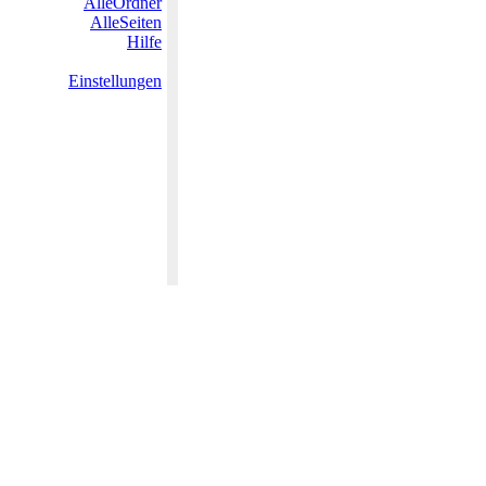
AlleOrdner
AlleSeiten
Hilfe
Einstellungen