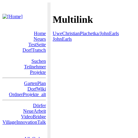
Multilink
Home
UweChristianPlachetka/JohnEarls
Neues
JohnEarls
TestSeite
DorfTratsch
Suchen
Teilnehmer
Projekte
GartenPlan
DorfWiki
OrdnerProjekte_alt
Dörfer
NeueArbeit
VideoBridge
VillageInnovationTalk