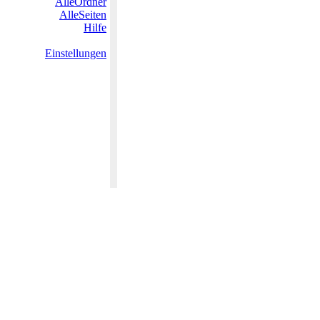
AlleOrdner
AlleSeiten
Hilfe
Einstellungen