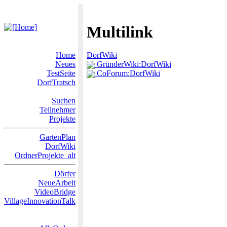
Multilink
Home
DorfWiki
Neues
GründerWiki:DorfWiki
TestSeite
CoForum:DorfWiki
DorfTratsch
Suchen
Teilnehmer
Projekte
GartenPlan
DorfWiki
OrdnerProjekte_alt
Dörfer
NeueArbeit
VideoBridge
VillageInnovationTalk