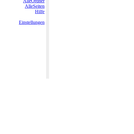
AlleOrdner
AlleSeiten
Hilfe
Einstellungen