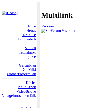
Multilink
Home
Visionen
Neues
CoForum:Visionen
TestSeite
DorfTratsch
Suchen
Teilnehmer
Projekte
GartenPlan
DorfWiki
OrdnerProjekte_alt
Dörfer
NeueArbeit
VideoBridge
VillageInnovationTalk