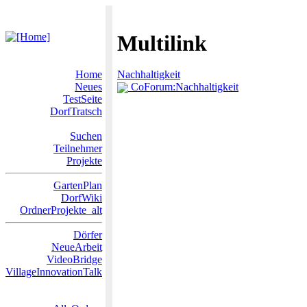
Multilink
Home
Nachhaltigkeit
Neues
CoForum:Nachhaltigkeit
TestSeite
DorfTratsch
Suchen
Teilnehmer
Projekte
GartenPlan
DorfWiki
OrdnerProjekte_alt
Dörfer
NeueArbeit
VideoBridge
VillageInnovationTalk