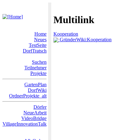
Multilink
Home
Kooperation
Neues
GründerWiki:Kooperation
TestSeite
DorfTratsch
Suchen
Teilnehmer
Projekte
GartenPlan
DorfWiki
OrdnerProjekte_alt
Dörfer
NeueArbeit
VideoBridge
VillageInnovationTalk