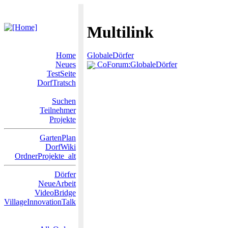
Multilink
Home
GlobaleDörfer
Neues
CoForum:GlobaleDörfer
TestSeite
DorfTratsch
Suchen
Teilnehmer
Projekte
GartenPlan
DorfWiki
OrdnerProjekte_alt
Dörfer
NeueArbeit
VideoBridge
VillageInnovationTalk