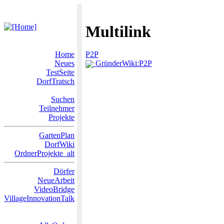
Multilink
Home
P2P
Neues
GründerWiki:P2P
TestSeite
DorfTratsch
Suchen
Teilnehmer
Projekte
GartenPlan
DorfWiki
OrdnerProjekte_alt
Dörfer
NeueArbeit
VideoBridge
VillageInnovationTalk