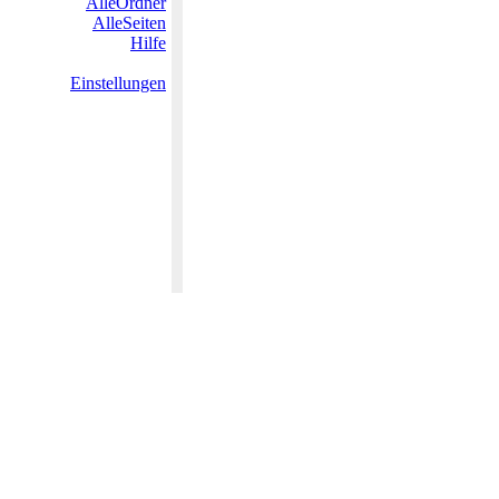
AlleOrdner
AlleSeiten
Hilfe
Einstellungen