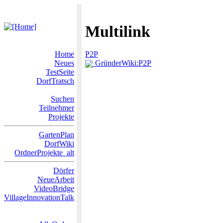
Multilink
Home
P2P
Neues
GründerWiki:P2P
TestSeite
DorfTratsch
Suchen
Teilnehmer
Projekte
GartenPlan
DorfWiki
OrdnerProjekte_alt
Dörfer
NeueArbeit
VideoBridge
VillageInnovationTalk