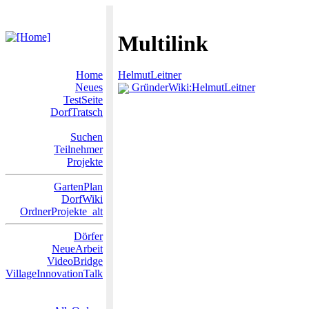
Multilink
Home
HelmutLeitner
Neues
GründerWiki:HelmutLeitner
TestSeite
DorfTratsch
Suchen
Teilnehmer
Projekte
GartenPlan
DorfWiki
OrdnerProjekte_alt
Dörfer
NeueArbeit
VideoBridge
VillageInnovationTalk