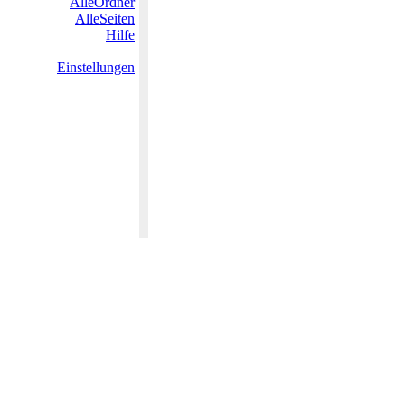
AlleOrdner
AlleSeiten
Hilfe
Einstellungen