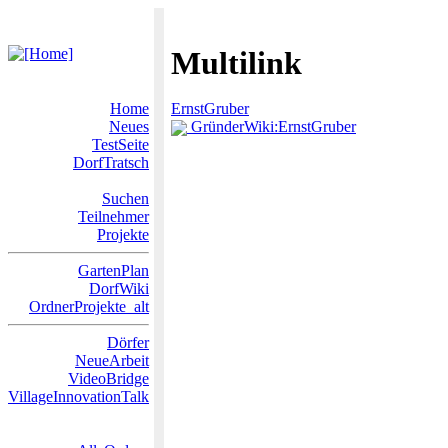
Multilink
Home
ErnstGruber
Neues
GründerWiki:ErnstGruber
TestSeite
DorfTratsch
Suchen
Teilnehmer
Projekte
GartenPlan
DorfWiki
OrdnerProjekte_alt
Dörfer
NeueArbeit
VideoBridge
VillageInnovationTalk