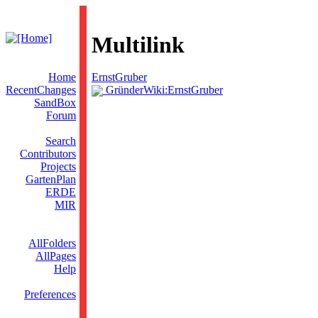
Multilink
Home
ErnstGruber
RecentChanges
GründerWiki:ErnstGruber
SandBox
Forum
Search
Contributors
Projects
GartenPlan
ERDE
MIR
AllFolders
AllPages
Help
Preferences