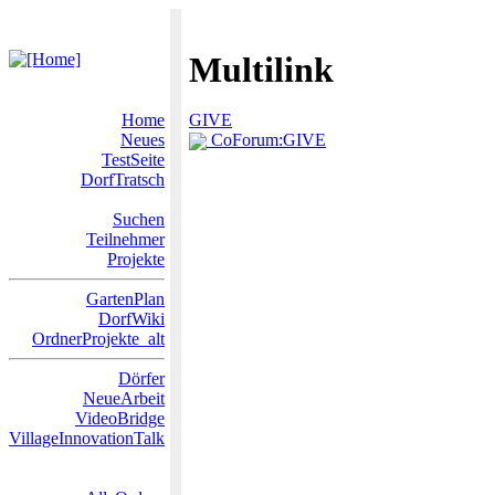
Multilink
Home
GIVE
Neues
CoForum:GIVE
TestSeite
DorfTratsch
Suchen
Teilnehmer
Projekte
GartenPlan
DorfWiki
OrdnerProjekte_alt
Dörfer
NeueArbeit
VideoBridge
VillageInnovationTalk