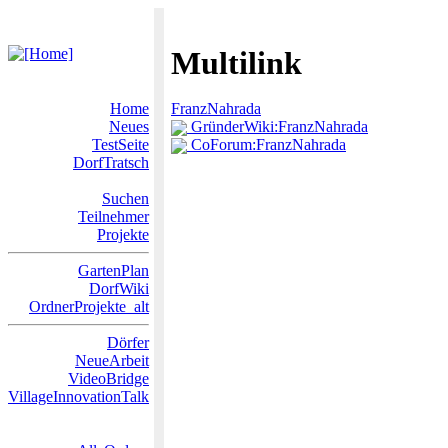
Multilink
Home
FranzNahrada
Neues
GründerWiki:FranzNahrada
TestSeite
CoForum:FranzNahrada
DorfTratsch
Suchen
Teilnehmer
Projekte
GartenPlan
DorfWiki
OrdnerProjekte_alt
Dörfer
NeueArbeit
VideoBridge
VillageInnovationTalk