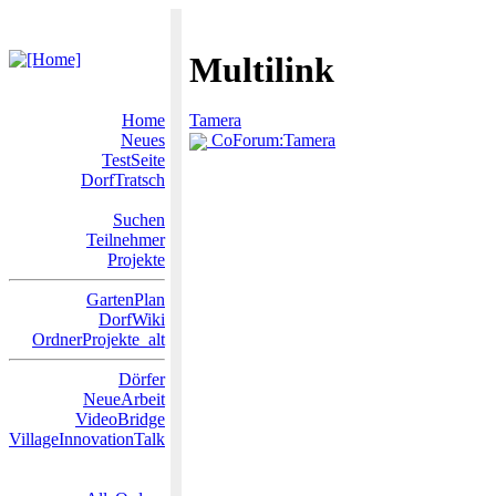
Multilink
Home
Tamera
Neues
CoForum:Tamera
TestSeite
DorfTratsch
Suchen
Teilnehmer
Projekte
GartenPlan
DorfWiki
OrdnerProjekte_alt
Dörfer
NeueArbeit
VideoBridge
VillageInnovationTalk