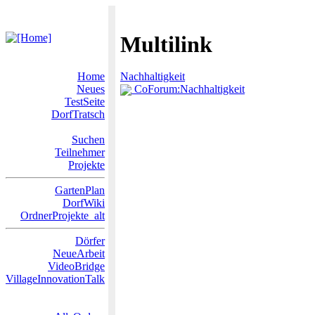
Multilink
Home
Nachhaltigkeit
Neues
CoForum:Nachhaltigkeit
TestSeite
DorfTratsch
Suchen
Teilnehmer
Projekte
GartenPlan
DorfWiki
OrdnerProjekte_alt
Dörfer
NeueArbeit
VideoBridge
VillageInnovationTalk