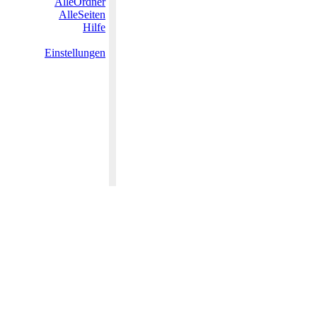
AlleOrdner
AlleSeiten
Hilfe
Einstellungen